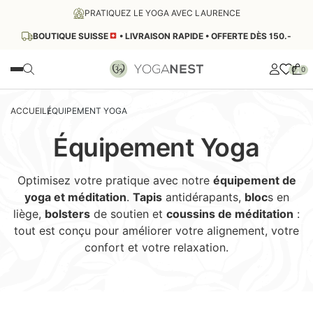
PRATIQUEZ LE YOGA AVEC LAURENCE
BOUTIQUE SUISSE
• LIVRAISON RAPIDE • OFFERTE DÈS 150.-
0
0
SOLDES
ACCUEIL
ÉQUIPEMENT YOGA
Équipement Yoga
VÊTEMENTS YOGA
Optimisez votre pratique avec notre
équipement de
Hauts Femme
yoga et méditation
.
Tapis
antidérapants,
bloc
s en
ÉQUIPEMENT YOGA
Brassières Yoga
liège,
bolsters
de soutien et
coussins de méditation
:
Débardeurs Yoga
Ballons Yoga et Pilates
tout est conçu pour améliorer votre alignement, votre
SONOTHÉRAPIE
confort et votre relaxation.
Justaucorps Yoga
Zafus
T-Shirts Yoga
Bols Tibétains
Zabutons
LIFESTYLE ET BIEN-ÊTRE
Sweats Yoga
Bols Chantants