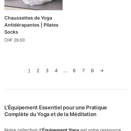
plusieurs
du
variations.
produit
Les
Chaussettes de Yoga
options
Antidérapantes | Pilates
peuvent
Socks
être
CHF
29.00
choisies
sur
Ce
la
produit
page
a
du
plusieurs
1
2
3
4
…
6
7
8
→
produit
variations.
Les
options
peuvent
être
L'Équipement Essentiel pour une Pratique
choisies
Complète du Yoga et de la Méditation
sur
la
page
Notre collection d'
Équipement Yoga
est votre ressource