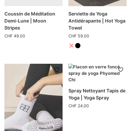
du
produit
Coussin de Méditation
Serviette de Yoga
Demi-Lune | Moon
Antidérapante | Hot Yoga
Stripes
Towel
CHF
49.00
CHF
59.00
Ce
produit
a
plusieurs
variations.
Les
options
Spray Nettoyant Tapis de
peuvent
Yoga | Yoga Spray
être
CHF
24.00
choisies
Ce
sur
produit
la
a
page