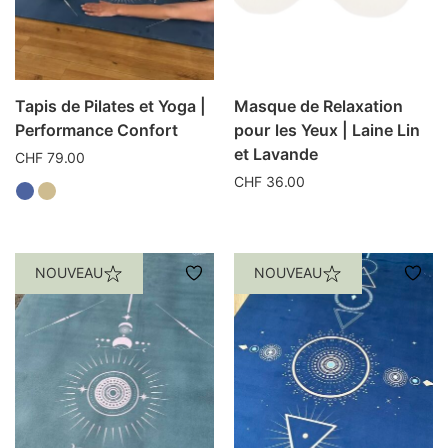
Tapis de Pilates et Yoga |
Masque de Relaxation
Performance Confort
pour les Yeux | Laine Lin
et Lavande
CHF
79.00
CHF
36.00
Ce
produit
a
NOUVEAU
NOUVEAU
plusieurs
variations.
Les
options
peuvent
être
choisies
sur