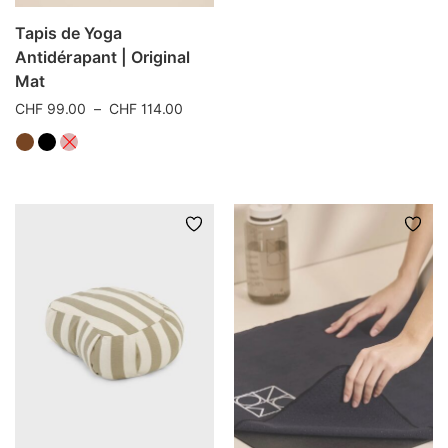
Tapis de Yoga
Antidérapant | Original
Mat
Plage
CHF
99.00
–
CHF
114.00
de
prix :
Ce
CHF 99.00
produit
à
a
CHF 114.00
plusieurs
variations.
Les
options
peuvent
être
choisies
sur
la
page